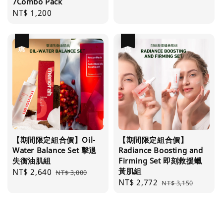
7Combo Pack
price
price
Regular
NT$ 1,200
price
優惠
優惠
【期間限定組合價】Oil-
【期間限定組合價】
Water Balance Set 擊退
Radiance Boosting and
失衡油肌組
Firming Set 即刻救援蠟
黃肌組
Sale
NT$ 2,640
Regular
NT$ 3,000
Sale
NT$ 2,772
Regular
price
price
NT$ 3,150
price
price