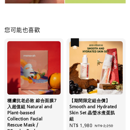
您可能也喜歡
優惠
穩膚抗老必敗 綜合面膜7
【期間限定組合價】
入超值組 Natural and
Smooth and Hydrated
Plant-bassed
Skin Set 晶瑩水煮蛋肌
Collection Facial
組
Rescue Mask /
Sale
NT$ 1,980
Regular
NT$ 2,250