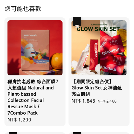
您可能也喜歡
優惠
穩膚抗老必敗 綜合面膜7
【期間限定組合價】
入超值組 Natural and
Glow Skin Set 女神濾鏡
Plant-bassed
亮白肌組
Collection Facial
Sale
NT$ 1,848
Regular
NT$ 2,100
Rescue Mask /
price
price
7Combo Pack
Regular
NT$ 1,200
price