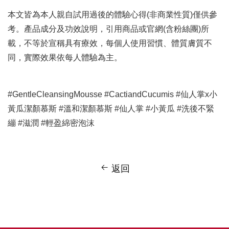
本文皆為本人親自試用過後的體驗心得(非商業性質)僅供參
考。產品成分及功效說明，引用商品或官網(含粉絲團)所
載，不等於宣稱具有療效，每個人使用習慣、體質膚質不
同，實際效果依每人體驗為主。
#GentleCleansingMousse #CactiandCucumis #仙人掌x小
黃瓜潔顏慕斯 #溫和潔顏慕斯 #仙人掌 #小黃瓜 #洗後不緊
繃 #滋潤 #輕盈綿密泡沫
返回