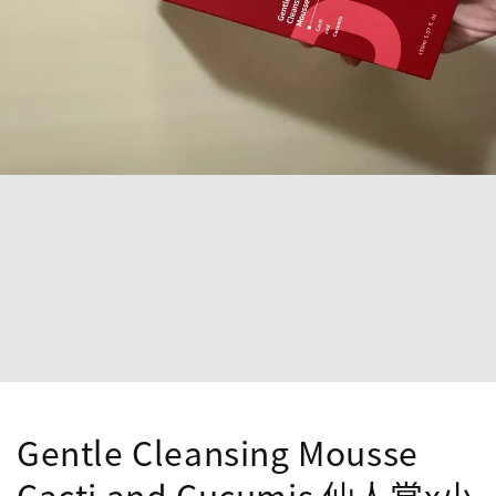
Gentle Cleansing Mousse
Cacti and Cucumis 仙人掌x小