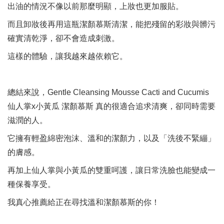
出油的情況不像以前那麼明顯，上妝也更加服貼。
而且卸妝後再用這瓶潔顏慕斯清潔，能把殘留的彩妝與髒污
確實清乾淨，卻不會造成刺激。
這樣的體驗，讓我越來越依賴它。
總結來說，Gentle Cleansing Mousse Cacti and Cucumis
仙人掌x小黃瓜 潔顏慕斯 真的很適合追求清爽，卻同時需要
滋潤的人。
它擁有輕盈綿密泡沫、溫和的潔顏力，以及「洗後不緊繃」
的膚感。
再加上仙人掌與小黃瓜的雙重呵護，讓日常洗臉也能變成一
種保養享受。
我真心推薦給正在尋找溫和潔顏慕斯的你！